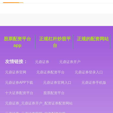
股票配资平台
正规杠杆炒股平
正规的配资网站
app
台
友情链接：
元鼎证券
元鼎证券开户
元鼎证券官网
元鼎证券配资平台
元鼎证券登录入口
元鼎证券APP下载
元鼎证券官网入口
元鼎证券手机版
十大证券配资平台
股票配资平台
元鼎证券_元鼎证券开户_配资证券配资网站