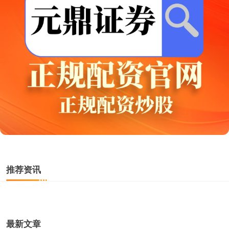
推荐资讯
最新文章