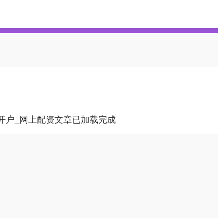
股票配资平台app
正规杠杆炒股平台
正规
开户_网上配资文章已加载完成