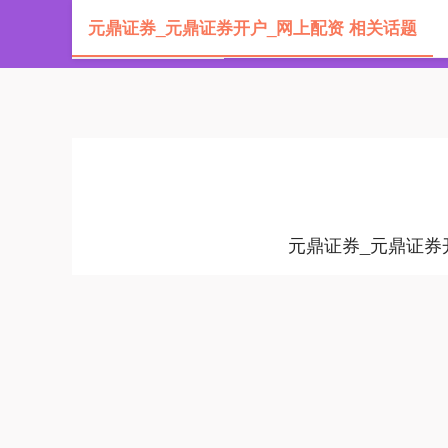
元鼎证券_元鼎证券开户_网上配资 相关话题
首页
元鼎证券_元鼎证券