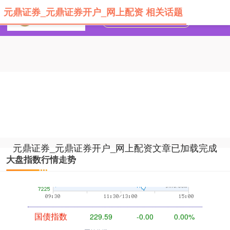
创业板指
元鼎证券_元鼎证券开户_网上配资 相关话题
3515.56
-19.58
-0.55%
基金指数
7229.80
-1.63
-0.02%
元鼎证券_元鼎证券开户_网上配资文章已加载完成
大盘指数行情走势
国债指数
229.59
-0.00
0.00%