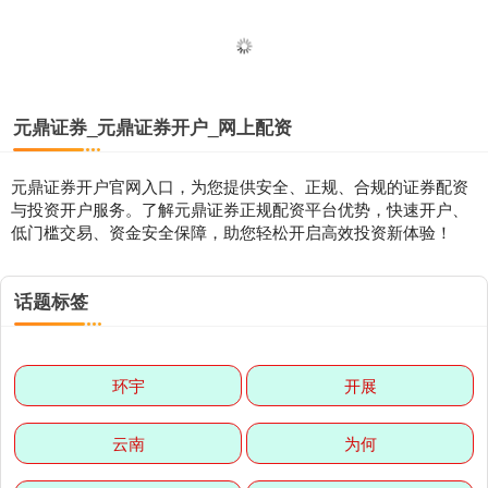
元鼎证券_元鼎证券开户_网上配资
深证成指
14110.12
-34.08
-0.24%
元鼎证券开户官网入口，为您提供安全、正规、合规的证券配资
与投资开户服务。了解元鼎证券正规配资平台优势，快速开户、
低门槛交易、资金安全保障，助您轻松开启高效投资新体验！
话题标签
环宇
开展
沪深300
4651.31
-6.85
-0.15%
云南
为何