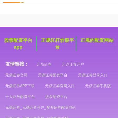
期指IC0
7730.00
-1.00
-0.01%
股票配资平台
正规杠杆炒股平
正规的配资网站
app
台
友情链接：
元鼎证券
元鼎证券开户
元鼎证券官网
元鼎证券配资平台
元鼎证券登录入口
元鼎证券APP下载
元鼎证券官网入口
元鼎证券手机版
十大证券配资平台
股票配资平台
元鼎证券_元鼎证券开户_配资证券配资网站