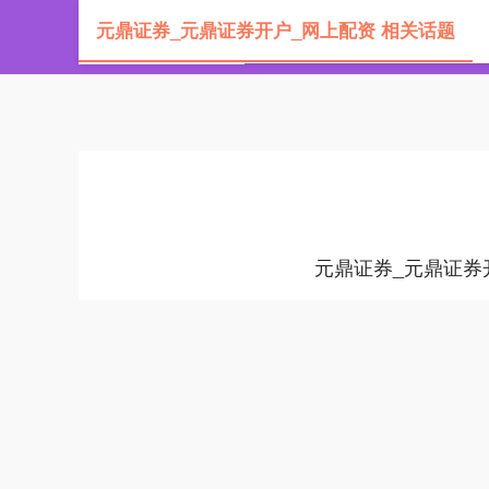
元鼎证券_元鼎证券开户_网上配资 相关话题
首页
元鼎证券_元鼎证券