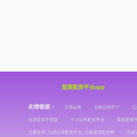
股票配资平台app
友情链接：
元鼎证券
元鼎证券开户
元
元鼎证券手机版
十大证券配资平台
股票配资
元鼎证券_元鼎证券配资平台_大盘股票配资网
元鼎