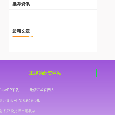
推荐资讯
最新文章
国债指数
229.77
+0.08
+0.03%
正规的配资网站
券APP下载
元鼎证券官网入口
期指IC0
7807.00
-48.20
-0.61%
鼎证券官网_实盘配资炒股
选择,轻松把握市场机会!