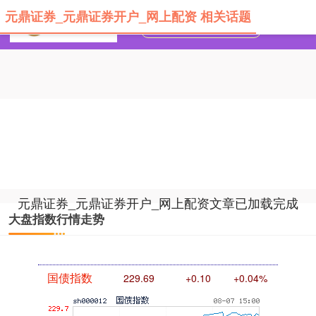
元鼎证券_元鼎证券开户_网上配资 相关话题
基金指数
7242.10
+12.30
+0.17%
元鼎证券_元鼎证券开户_网上配资文章已加载完成
大盘指数行情走势
国债指数
229.69
+0.10
+0.04%