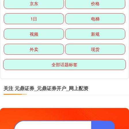
京东
价格
1日
电梯
视频
新规
外卖
现货
全部话题标签
关注 元鼎证券_元鼎证券开户_网上配资