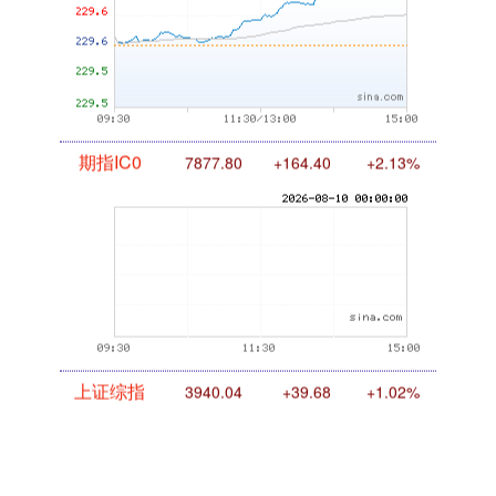
期指IC0
7877.80
+164.40
+2.13%
上证综指
3940.04
+39.68
+1.02%