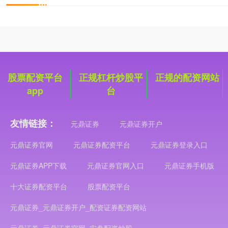
期指IC0
7877.80
+164.40
+2.13%
股票配资平台
正规杠杆炒股平
正规的配资网站
app
台
友情链接：
元鼎证券
元鼎证券开户
元鼎证券官网
元鼎证券配资平台
元鼎证券登录入口
元鼎证券APP下载
元鼎证券官网入口
元鼎证券手机版
十大证券配资平台
股票配资平台
元鼎证券_元鼎证券开户_配资证券配资网站