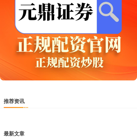
基金指数
7242.10
+12.30
+0.17%
国债指数
229.69
+0.10
+0.04%
推荐资讯
最新文章