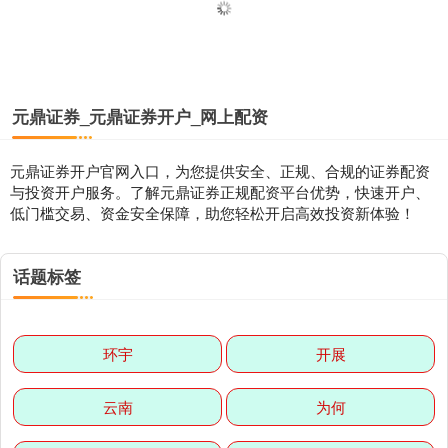
元鼎证券_元鼎证券开户_网上配资
深证成指
14311.01
+200.89
+1.42%
元鼎证券开户官网入口，为您提供安全、正规、合规的证券配资
与投资开户服务。了解元鼎证券正规配资平台优势，快速开户、
低门槛交易、资金安全保障，助您轻松开启高效投资新体验！
话题标签
沪深300
4694.44
+43.13
+0.93%
环宇
开展
云南
为何