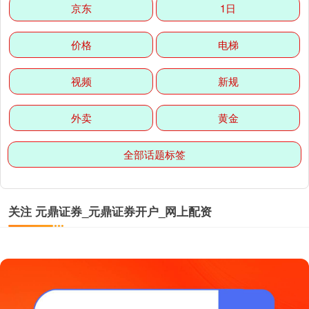
京东
1日
价格
电梯
北证50
1134.24
+11.37
+1.01%
视频
新规
外卖
黄金
全部话题标签
创业板指
3563.12
+47.56
+1.35%
关注 元鼎证券_元鼎证券开户_网上配资